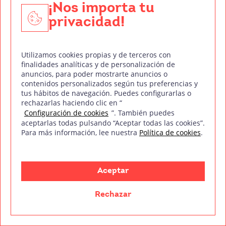
¡Nos importa tu
privacidad!
Los sueldos en la industria audiovisual están regulados
por convenio colectivo según el ámbito de trabajo y la
Utilizamos cookies propias y de terceros con
finalidades analíticas y de personalización de
especialidad profesional
anuncios, para poder mostrarte anuncios o
contenidos personalizados según tus preferencias y
Leer más
tus hábitos de navegación. Puedes configurarlas o
rechazarlas haciendo clic en “
Configuración de cookies
”. También puedes
aceptarlas todas pulsando “Aceptar todas las cookies”.
Para más información, lee nuestra
Política de cookies
.
Aceptar
Tu pasión es contar historias. La nuestra, ayudarte a
crearlas.
Rechazar