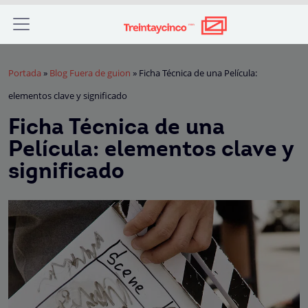
Portada
»
Blog Fuera de guion
»
Ficha Técnica de una Película:
elementos clave y significado
Ficha Técnica de una
Película: elementos clave y
significado