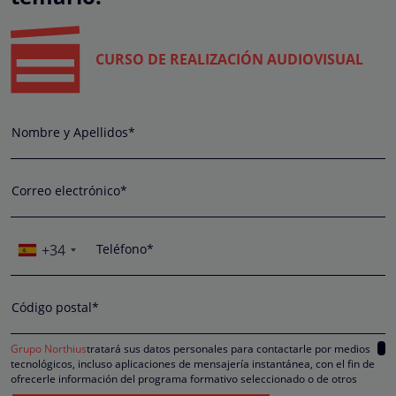
CURSO DE REALIZACIÓN AUDIOVISUAL
Nombre y Apellidos*
Correo electrónico*
+34
Teléfono*
Código postal*
Grupo Northius
tratará sus datos personales para contactarle por medios
tecnológicos, incluso aplicaciones de mensajería instantánea, con el fin de
ofrecerle información del programa formativo seleccionado o de otros
directamente relacionados con el interés manifestado y, en su caso, para