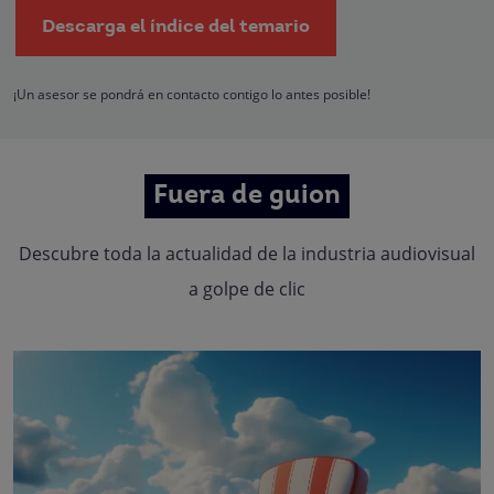
tramitar la contratación correspondiente. Compartiremos su solicitud con las
Descarga el índice del temario
empresas que conforman el
Grupo Northius
, con el objeto de que estas pued
hacerle llegar la mejor oferta de productos y servicios de acuerdo a su petició
Quedan reconocidos los derechos de acceso, rectificación, supresión,
oposición, limitación, tal y como se explica en la
Política de Privacidad
.
¡Un asesor se pondrá en contacto contigo lo antes posible!
Fuera de guion
Descubre toda la actualidad de la industria audiovisual
a golpe de clic