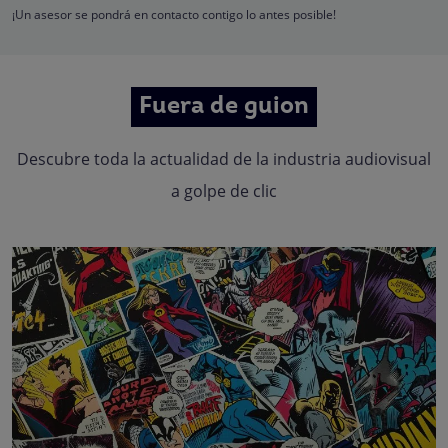
oposición, limitación, tal y como se explica en la
Política de Privacidad
.
¡Un asesor se pondrá en contacto contigo lo antes posible!
Fuera de guion
Descubre toda la actualidad de la industria audiovisual
a golpe de clic