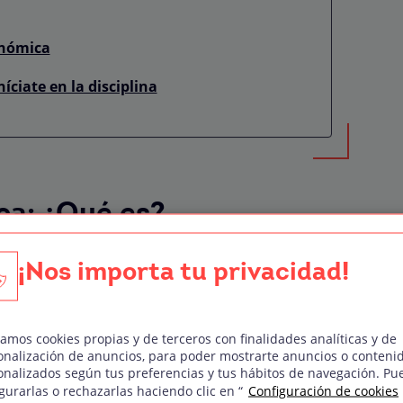
onómica
níciate en la disciplina
ca: ¿Qué es?
afía es una disciplina que se centra en
¡Nos importa tu privacidad!
.
Esto es: el universo, planetas y otros
nado con una lluvia de estrellas, la fotografía
i.
zamos cookies propias y de terceros con finalidades analíticas y de
onalización de anuncios, para poder mostrarte anuncios o conteni
onalizados según tus preferencias y tus hábitos de navegación. Pu
gurarlas o rechazarlas haciendo clic en “
Configuración de cookies