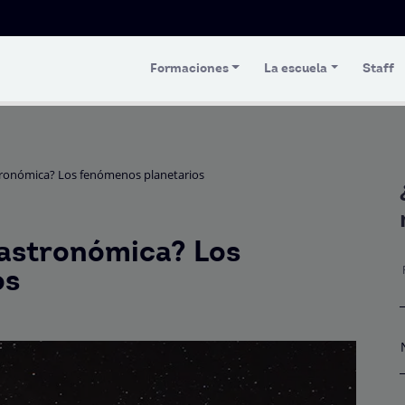
Formaciones
La escuela
Staff
stronómica? Los fenómenos planetarios
 astronómica? Los
os