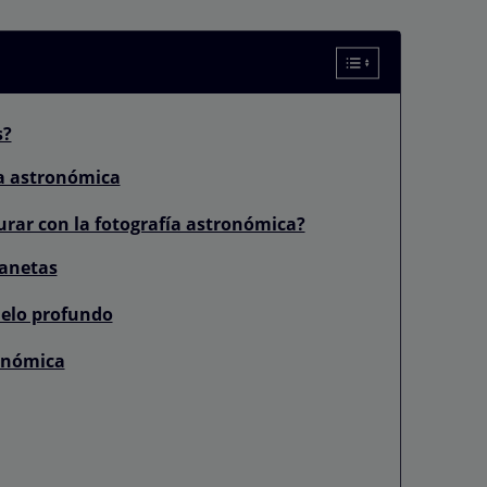
s?
ía astronómica
rar con la fotografía astronómica?
lanetas
ielo profundo
ronómica