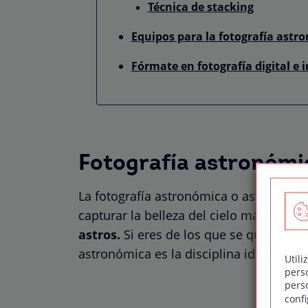
Técnica de stacking
Equipos para la fotografía astr
Fórmate en fotografía digital e i
Fotografía astronómi
La fotografía astronómica o astrofotogr
capturar la belleza del cielo más lejano
astros.
Si eres de los que se queda fasci
astronómica es la disciplina ideal para t
Utili
pers
pers
confi