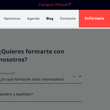
Campus Virtual
Infórmate
Opiniones
Agenda
Blog
Contacto
¿Quieres formarte con
nosotros?
Formación*
Nombre y Apellidos*