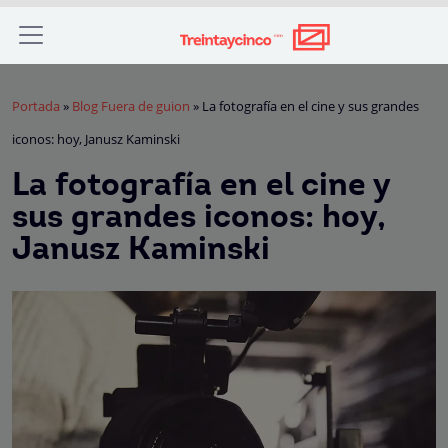
Portada
»
Blog Fuera de guion
»
La fotografía en el cine y sus grandes
iconos: hoy, Janusz Kaminski
La fotografía en el cine y
sus grandes iconos: hoy,
Janusz Kaminski