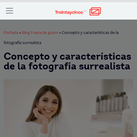
Portada
»
Blog Fuera de guion
»
Concepto y características de la
fotografía surrealista
Concepto y características
de la fotografía surrealista