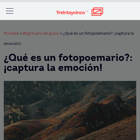
Portada
»
Blog Fuera de guion
»
¿Qué es un fotopoemario?: ¡captura la
emoción!
¿Qué es un fotopoemario?:
¡captura la emoción!