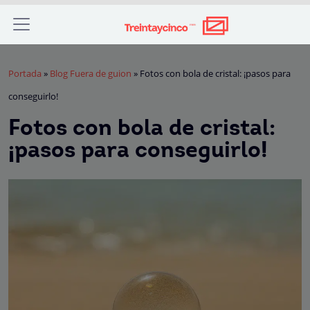
Portada
»
Blog Fuera de guion
»
Fotos con bola de cristal: ¡pasos para
conseguirlo!
Fotos con bola de cristal:
¡pasos para conseguirlo!