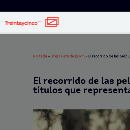
Portada
»
Blog Fuera de guion
»
El recorrido de las pelíc
El recorrido de las pe
títulos que represent