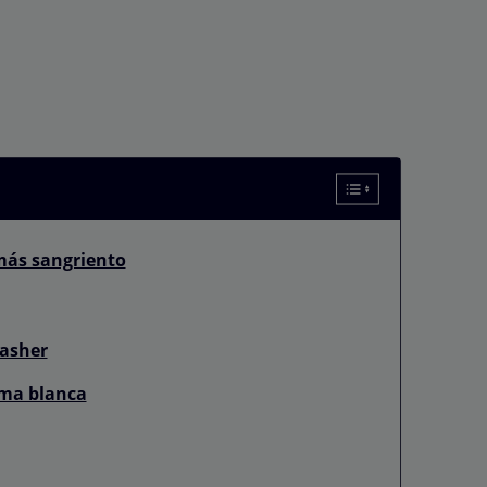
 más sangriento
lasher
ma blanca