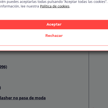
ién puedes aceptarlas todas pulsando “Aceptar todas las cookies”.
información, lee nuestra
Política de cookies
.
Aceptar
dibles
Rechazar
996)
)
 slasher no pasa de moda