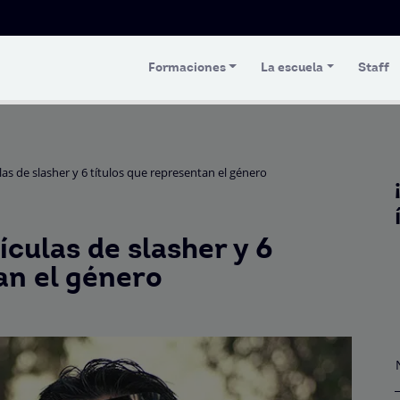
Formaciones
La escuela
Staff
ulas de slasher y 6 títulos que representan el género
lículas de slasher y 6
an el género