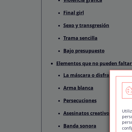
Final girl
Sexo y transgresión
Trama sencilla
Bajo presupuesto
Elementos que no pueden faltar
La máscara o disfraz del ases
Arma blanca
Persecuciones
Utili
Asesinatos creativos
pers
pers
Banda sonora
confi