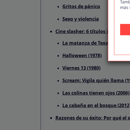
Tamb
Gritos de pánico
más 
Sexo y violencia
Cine slasher: 6 títulos imprescin
La matanza de Texas (1974)
Halloween (1978)
Viernes 13 (1980)
Scream: Vigila quién llama (1
Las colinas tienen ojos (2006)
La cabaña en el bosque (2012
Razones de su éxito: Por qué el