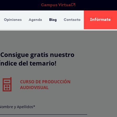
Campus Virtual
Infórmate
Opiniones
Agenda
Blog
Contacto
¡Consigue gratis nuestro
índice del temario!
CURSO DE PRODUCCIÓN
AUDIOVISUAL
Nombre y Apellidos*