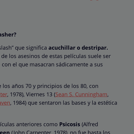
asher?
slash” que significa
acuchillar o destripar.
e los asesinos de estas películas suele ser
te con el que masacran sádicamente a sus
 los años 70 y principios de los 80, con
ter
, 1978), Viernes 13 (
Sean S. Cunningham
,
aven
, 1984) que sentaron las bases y la estética
lículas anteriores como
Psicosis
(Alfred
ween
(John Carpenter, 1978), no fue hasta los