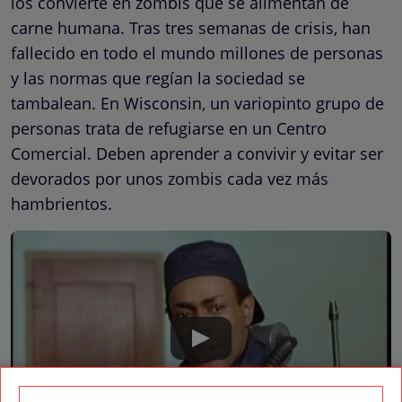
los convierte en zombis que se alimentan de
carne humana. Tras tres semanas de crisis, han
fallecido en todo el mundo millones de personas
y las normas que regían la sociedad se
tambalean. En Wisconsin, un variopinto grupo de
personas trata de refugiarse en un Centro
Comercial. Deben aprender a convivir y evitar ser
devorados por unos zombis cada vez más
hambrientos.