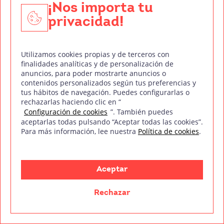
¡Nos importa tu
privacidad!
Película completa en castellano
Utilizamos cookies propias y de terceros con
finalidades analíticas y de personalización de
anuncios, para poder mostrarte anuncios o
contenidos personalizados según tus preferencias y
Romero se despista y se va de torneo
tus hábitos de navegación. Puedes configurarlas o
medieval
rechazarlas haciendo clic en “
Configuración de cookies
”. También puedes
El siguiente proyecto de Romero, ya en la década
aceptarlas todas pulsando “Aceptar todas las cookies”.
Para más información, lee nuestra
Política de cookies
.
de los 80, es
Knightriders
(
Los caballeros de la moto
,
1981).
Aceptar
Rechazar