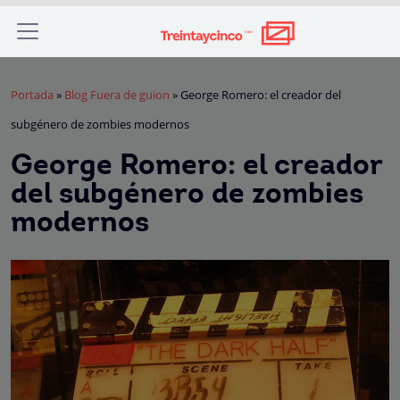
Portada
»
Blog Fuera de guion
»
George Romero: el creador del
subgénero de zombies modernos
George Romero: el creador
del subgénero de zombies
modernos