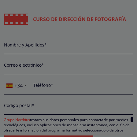
CURSO DE DIRECCIÓN DE FOTOGRAFÍA
Nombre y Apellidos*
Correo electrónico*
+34
Teléfono*
Código postal*
Grupo Northius
tratará sus datos personales para contactarle por medios
tecnológicos, incluso aplicaciones de mensajería instantánea, con el fin de
ofrecerle información del programa formativo seleccionado o de otros
directamente relacionados con el interés manifestado y, en su caso, para