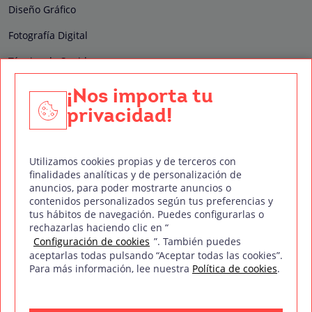
Diseño Gráfico
Fotografía Digital
Técnico de Sonido
Edición y Postproducción de Vídeo
¡Nos importa tu
privacidad!
Nuestros sellos de calidad
Utilizamos cookies propias y de terceros con
finalidades analíticas y de personalización de
anuncios, para poder mostrarte anuncios o
contenidos personalizados según tus preferencias y
Síguenos en Redes Sociales
tus hábitos de navegación. Puedes configurarlas o
rechazarlas haciendo clic en “
Configuración de cookies
”. También puedes
aceptarlas todas pulsando “Aceptar todas las cookies”.
Para más información, lee nuestra
Política de cookies
.
Política de privacidad
Política de cookies
Aviso legal
Mapa del sitio
Treintaycinco PT