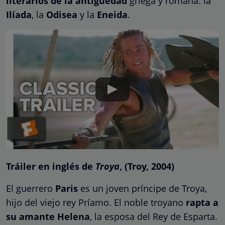
literarios de la antigüedad
griega y romana: la
Ilíada
, la
Odisea
y la
Eneida
.
Tráiler en inglés de
Troya
, (Troy, 2004)
El guerrero
Paris
es un joven príncipe de Troya,
hijo del viejo rey Príamo. El noble troyano
rapta a
su amante Helena
, la esposa del Rey de Esparta.