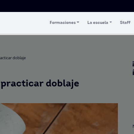
Formaciones
La escuela
Staff
acticar doblaje
practicar doblaje