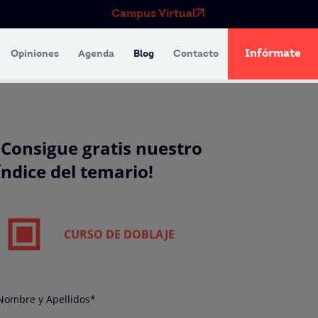
Campus Virtual
Infórmate
Opiniones
Agenda
Blog
Contacto
¡Consigue gratis nuestro
índice del temario!
CURSO DE DOBLAJE
Nombre y Apellidos*