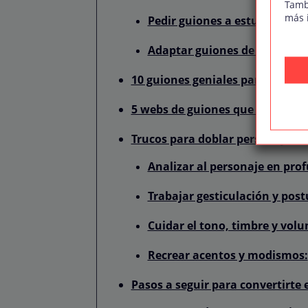
Tamb
más 
Pedir guiones a estudios de 
Adaptar guiones de películas
10 guiones geniales para practi
5 webs de guiones que puedes co
Trucos para doblar personajes 
Analizar al personaje en pro
Trabajar gesticulación y post
Cuidar el tono, timbre y vol
Recrear acentos y modismos:
Pasos a seguir para convertirte 