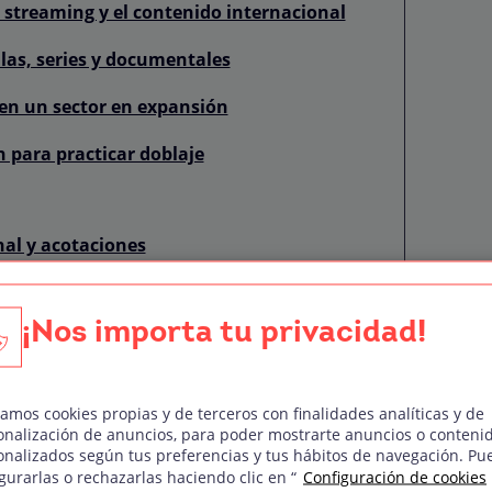
e streaming y el contenido internacional
ulas, series y documentales
en un sector en expansión
n para practicar doblaje
al y acotaciones
de escenas
¡Nos importa tu privacidad!
a personaje
laje para principiantes
zamos cookies propias y de terceros con finalidades analíticas y de
 guiones
onalización de anuncios, para poder mostrarte anuncios o conteni
onalizados según tus preferencias y tus hábitos de navegación. Pu
edes sociales
gurarlas o rechazarlas haciendo clic en “
Configuración de cookies