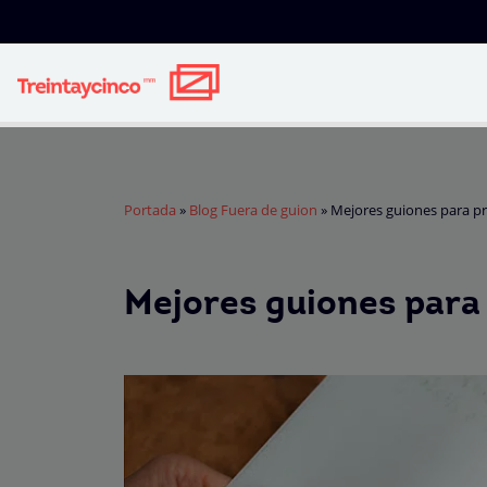
Portada
»
Blog Fuera de guion
»
Mejores guiones para pr
Mejores guiones para 