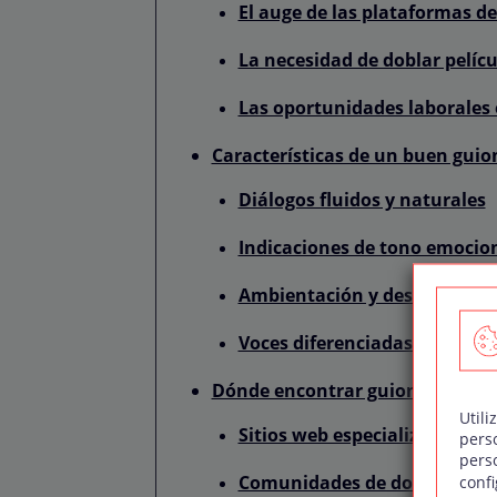
El auge de las plataformas d
La necesidad de doblar pelíc
Las oportunidades laborales 
Características de un buen guio
Diálogos fluidos y naturales
Indicaciones de tono emocion
Ambientación y descripción 
Voces diferenciadas para cad
Dónde encontrar guiones de dob
Utili
Sitios web especializados en
pers
pers
Comunidades de doblaje en r
confi