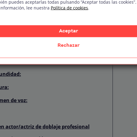
ién puedes aceptarlas todas pulsando “Aceptar todas las cookies”.
información, lee nuestra
Política de cookies
.
doblaje
 y series conocidas
Aceptar
car doblaje
Rechazar
nsultar para practicar doblaje
de forma convincente
fundidad:
ura:
umen de voz:
en actor/actriz de doblaje profesional