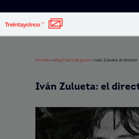
Portada
»
Blog Fuera de guion
»
Iván Zulueta: el director
Iván Zulueta: el direc