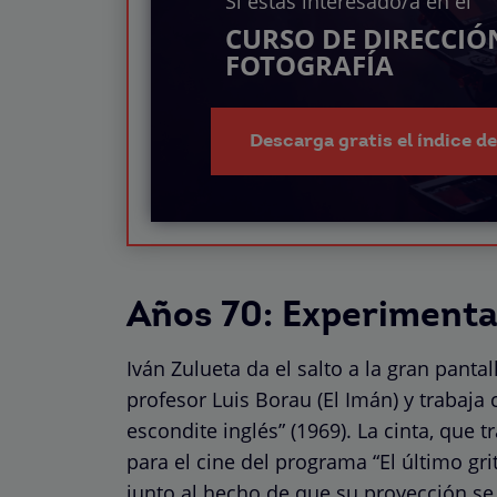
Si estás interesado/a en el
CURSO DE DIRECCIÓ
FOTOGRAFÍA
Descarga gratis el índice d
Años 70: Experimenta
Iván Zulueta da el salto a la gran panta
profesor Luis Borau (El Imán) y trabaja c
escondite inglés” (1969). La cinta, que 
para el cine del programa “El último gri
junto al hecho de que su proyección se 