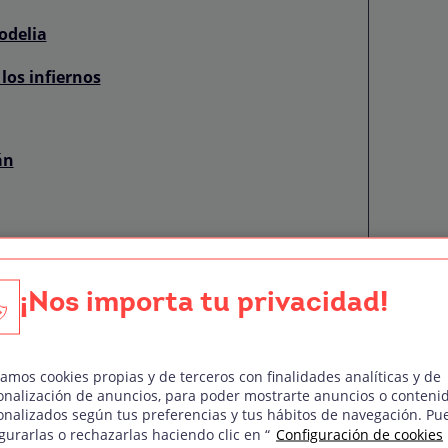
odelia
los infiernos
án
¡Nos importa tu privacidad!
de su carrera
zamos cookies propias y de terceros con finalidades analíticas y de
milia acomodada de San Sebastián; su padre
onalización de anuncios, para poder mostrarte anuncios o conteni
onalizados según tus preferencias y tus hábitos de navegación. Pu
dades, entre ellas director del Festival
gurarlas o rechazarlas haciendo clic en “
Configuración de cookies
y su madre, pintora. Con estos referentes,