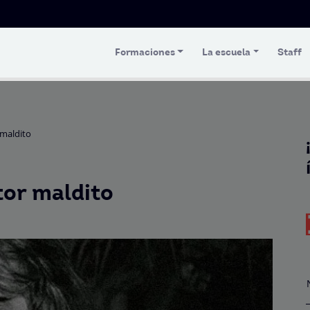
Formaciones
La escuela
Staff
 maldito
tor maldito