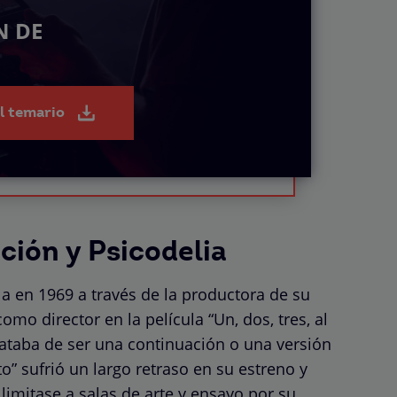
N DE
el temario
ción y Psicodelia
lla en 1969 a través de la productora de su
omo director en la película “Un, dos, tres, al
trataba de ser una continuación o una versión
to” sufrió un largo retraso en su estreno y
limitase a salas de arte y ensayo por su