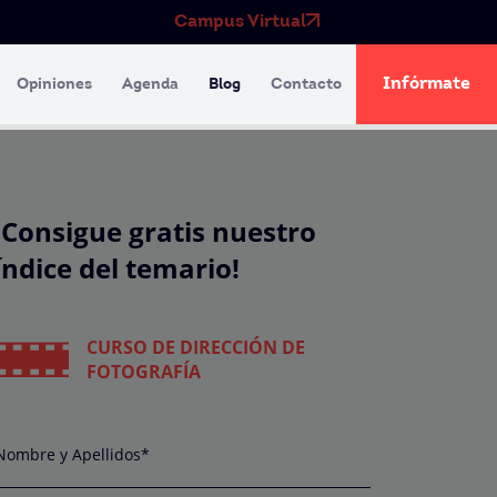
Campus Virtual
Infórmate
Opiniones
Agenda
Blog
Contacto
¡Consigue gratis nuestro
índice del temario!
CURSO DE DIRECCIÓN DE
FOTOGRAFÍA
Nombre y Apellidos*