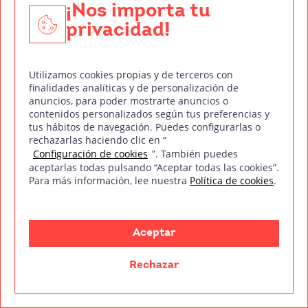
enfermedad renal y durante varios períodos de
¡Nos importa tu
tiempo tuvo que ausentarse del rodaje.
privacidad!
Finalmente, mientras se realizaba la
postproducción del film, que duró casi dos años,
Utilizamos cookies propias y de terceros con
el director recibió un trasplante de riñón. La
finalidades analíticas y de personalización de
anuncios, para poder mostrarte anuncios o
película de estrenó con relativo éxito en cines el
contenidos personalizados según tus preferencias y
14 de agosto de 2002.
tus hábitos de navegación. Puedes configurarlas o
rechazarlas haciendo clic en “
Tras un periodo de descanso, Jean Rollin
Configuración de cookies
”. También puedes
aceptarlas todas pulsando “Aceptar todas las cookies”.
regresaría con
La nuit des horloges
(2007), una
Para más información, lee nuestra
Política de cookies
.
cinta en la que el director realiza un trabajo de
reflexión e introspección que incluye muchos de
los elementos simbólicos de su obra: mujeres
Aceptar
hermosas, estatuas, relojes y, por supuesto,
Rechazar
vampiras.