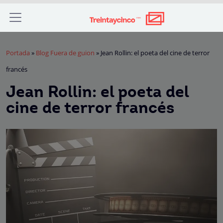
Portada
»
Blog Fuera de guion
»
Jean Rollin: el poeta del cine de terror
francés
Jean Rollin: el poeta del
cine de terror francés