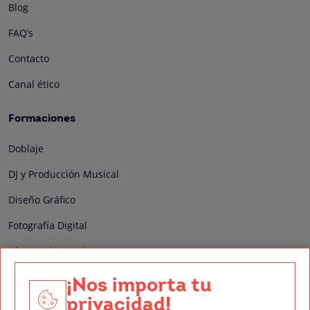
Blog
FAQ’s
Contacto
Canal ético
Formaciones
Doblaje
DJ y Producción Musical
Diseño Gráfico
Fotografía Digital
Técnico de Sonido
Edición y Postproducción de Vídeo
¡Nos importa tu
privacidad!