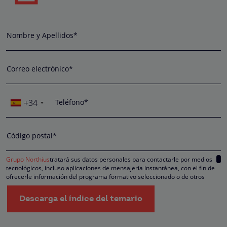
Nombre y Apellidos*
Correo electrónico*
+34
Teléfono*
Código postal*
Grupo Northius
tratará sus datos personales para contactarle por medios
tecnológicos, incluso aplicaciones de mensajería instantánea, con el fin de
ofrecerle información del programa formativo seleccionado o de otros
directamente relacionados con el interés manifestado y, en su caso, para
tramitar la contratación correspondiente. Compartiremos su solicitud con las
Descarga el índice del temario
empresas que conforman el
Grupo Northius
, con el objeto de que estas pued
hacerle llegar la mejor oferta de productos y servicios de acuerdo a su petició
Quedan reconocidos los derechos de acceso, rectificación, supresión,