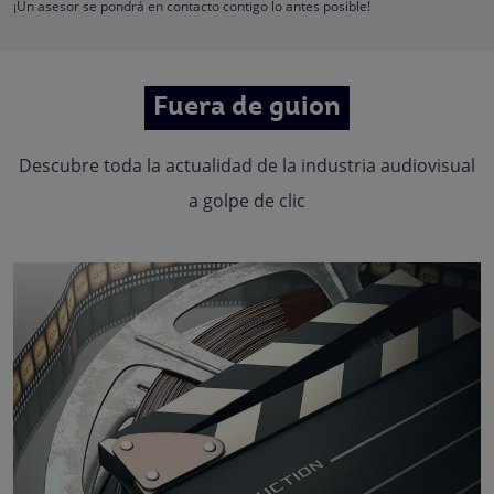
oposición, limitación, tal y como se explica en la
Política de Privacidad
.
¡Un asesor se pondrá en contacto contigo lo antes posible!
Fuera de guion
Descubre toda la actualidad de la industria audiovisual
a golpe de clic