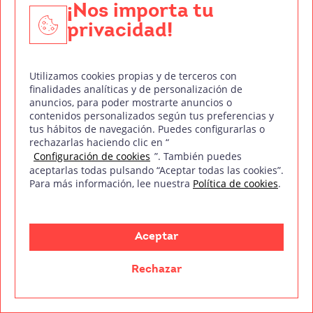
¡Nos importa tu
El cine de
Lucio Fulci: eterna fuente
privacidad!
de inspiración
Utilizamos cookies propias y de terceros con
Lucio Fulci fue un
cineasta amado y odiado por
finalidades analíticas y de personalización de
muchos
. Su peculiar estilo lo convirtió en un
anuncios, para poder mostrarte anuncios o
contenidos personalizados según tus preferencias y
director único e inigualable. Aunque muchas de
tus hábitos de navegación. Puedes configurarlas o
sus películas han sido ignoradas por el gran
rechazarlas haciendo clic en “
Configuración de cookies
”. También puedes
público, en los últimos años sigue conservando
aceptarlas todas pulsando “Aceptar todas las cookies”.
una gran cantidad de seguidores que disfrutan
Para más información, lee nuestra
Política de cookies
.
con el cine más gore y de explotación.
Además, la filmografía de Fulci ha inspirado a
Aceptar
muchos directores actuales que han alabado su
trabajo, entre ellos Quentin Tarantino o Sam
Rechazar
Raimi, que han reconocido en sus trabajos la
influencia de Fulci, un cineasta a reconsiderar.