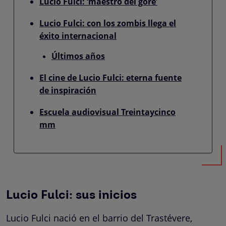
Lucio Fulci: ‘maestro del gore’
Lucio Fulci: con los zombis llega el
éxito internacional
Últimos años
El cine de Lucio Fulci: eterna fuente
de inspiración
Escuela audiovisual Treintaycinco
mm
Lucio Fulci: sus inicios
Lucio Fulci nació en el barrio del Trastévere,