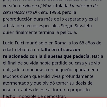
versión de
House of Wax,
titulada
La máscara de
cera
(
Maschera Di Cera
, 1996), pero la
preproducción dura más de lo esperado y es el
artista de efectos especiales Sergio Stivaletti
quien finalmente termina la película.
Lucio Fulci murió solo en Roma, a los 68 años de
edad, debido a un
fallo en el corazón
relacionado con la diabetes que padecía
. Hacia
el final de su vida había perdido su casa y se vio
obligado a mudarse a un pequeño apartamento.
Muchos dicen que Fulci vivía profundamente
atormentado y que olvidó tomar su dosis de
insulina, antes de irse a dormir a propósito,
hecho imposible de demostrar.