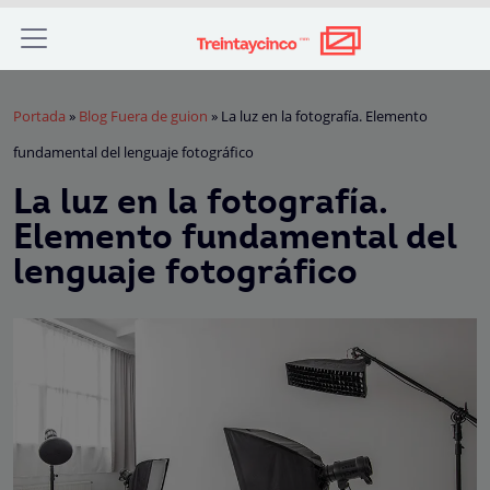
Portada
»
Blog Fuera de guion
»
La luz en la fotografía. Elemento
fundamental del lenguaje fotográfico
La luz en la fotografía.
Elemento fundamental del
lenguaje fotográfico