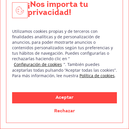
Ronan el acusador – Lee Pace
¡Nos importa tu
privacidad!
Utilizamos cookies propias y de terceros con
finalidades analíticas y de personalización de
anuncios, para poder mostrarte anuncios o
contenidos personalizados según tus preferencias y
tus hábitos de navegación. Puedes configurarlas o
rechazarlas haciendo clic en “
Otro de los personajes principales de Guardianes
Configuración de cookies
”. También puedes
aceptarlas todas pulsando “Aceptar todas las cookies”.
de la Galaxia es
Ronan el Acusador
, uno de los
Para más información, lee nuestra
Política de cookies
.
supervillanos más conocidos del universo Marvel.
Ronan nació en el planeta Hala y es el Acusador
Aceptar
Supremo del Imperio Kree, situado en la Gran
Nube de Magallanes. Su ascenso en las filas fue
Rechazar
extraordinario, y eventualmente se convirtió en el
tercer ser más poderoso del Imperio Kree.