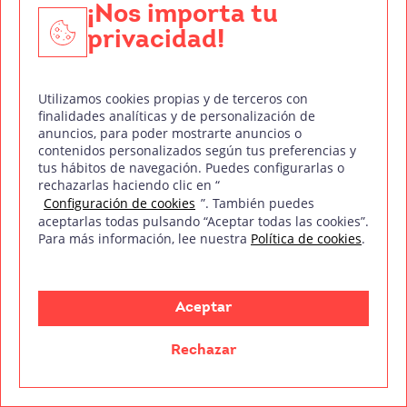
¡Nos importa tu
Conclusión
y consejos formativos
privacidad!
El legado de Martín Scorsese, como uno de los
más distinguidos cineastas de nuestra era, es
Utilizamos cookies propias y de terceros con
indiscutible. A través de su lente, hemos visto la
finalidades analíticas y de personalización de
complejidad de la condición humana desplegada
anuncios, para poder mostrarte anuncios o
contenidos personalizados según tus preferencias y
en la pantalla grande, con todas sus
tus hábitos de navegación. Puedes configurarlas o
imperfecciones, su violencia, su belleza y su
rechazarlas haciendo clic en “
Configuración de cookies
”. También puedes
redención.
aceptarlas todas pulsando “Aceptar todas las cookies”.
Para más información, lee nuestra
Política de cookies
.
Las 10 + 1 películas que hemos explorado aquí
son solo una muestra del vasto y rico tapiz de su
obra. Scorsese es un narrador maestro, un
Aceptar
explorador del alma humana y un cronista
incansable de las historias que definen y desafían
Rechazar
el sueño americano.