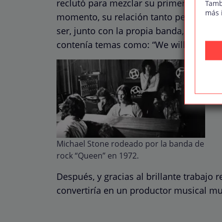
reclutó para mezclar su primer sencillo 
Tamb
más 
momento, su relación tanto personal co
ser, junto con la propia banda, coprod
contenía temas como: “We will rock you
Michael Stone rodeado por la banda de
rock “Queen” en 1972.
Después, y gracias al brillante trabajo 
convertiría en un productor musical 