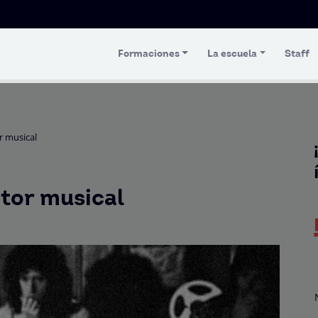
Formaciones
La escuela
Staff
r musical
tor musical