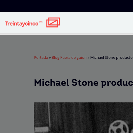
Portada
»
Blog Fuera de guion
»
Michael Stone producto
Michael Stone produc