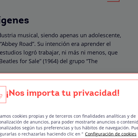
ígenes
ndustria musical, siendo apenas un adolescente,
“Abbey Road”. Su intención era aprender el
 estudios logró trabajar, ni más ni menos, que
eatles for Sale” (1964) del grupo “The
Trident Studios”, comenzando en el primer
espués como operador de audio y
¡Nos importa tu privacidad!
te.
ndario grupo “Queen” que grababa su primer
zamos cookies propias y de terceros con finalidades analíticas y de
onalización de anuncios, para poder mostrarte anuncios o conteni
ostrar sus habilidades técnicas trabajando
onalizados según tus preferencias y tus hábitos de navegación. Pu
or lo que el grupo de Freddie Mercury lo
gurarlas o rechazarlas haciendo clic en “
Configuración de cookies