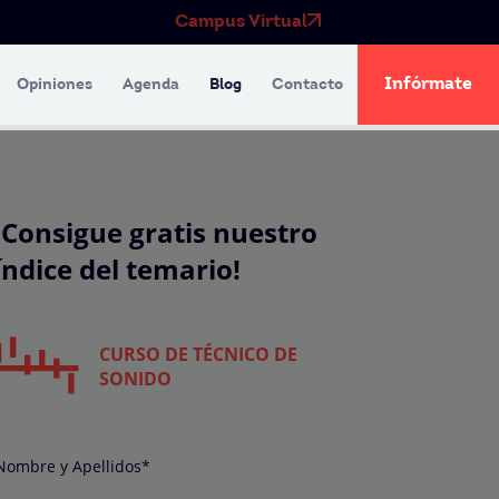
Campus Virtual
Infórmate
Opiniones
Agenda
Blog
Contacto
¡Consigue gratis nuestro
índice del temario!
CURSO DE TÉCNICO DE
SONIDO
Nombre y Apellidos*