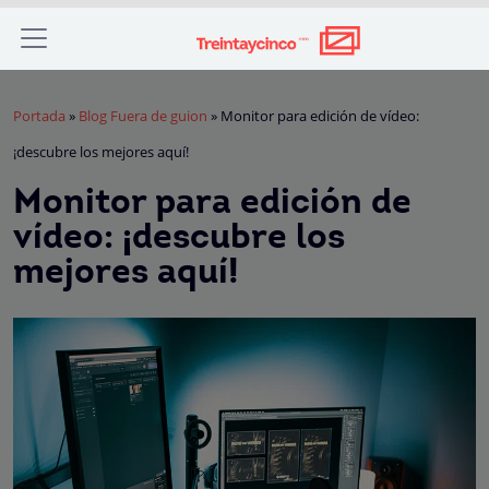
Portada
»
Blog Fuera de guion
»
Monitor para edición de vídeo:
¡descubre los mejores aquí!
Monitor para edición de
vídeo: ¡descubre los
mejores aquí!