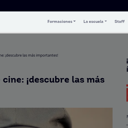
Formaciones
La escuela
Staff
ne: ¡descubre las más importantes!
 cine: ¡descubre las más