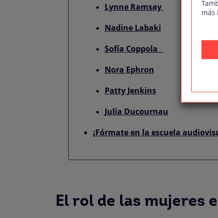
Tamb
Lynne Ramsay
más 
Nadine Labaki
Sofía Coppola
Nora Ephron
Patty Jenkins
Julia Ducournau
¡Fórmate en la escuela audiovis
El rol de las mujeres e