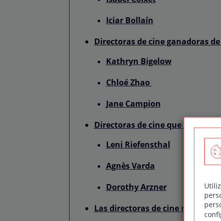
Iciar Bollaín
Directoras de cine ganadoras de
Kathryn Bigelow
Chloé Zhao
Jane Campion
Directoras de cine que debes c
Leni Riefensthal
Agnès Varda
Utili
Dorothy Arzner
pers
pers
Las directoras de cine más rec
confi