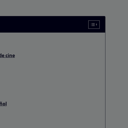
de cine
ñol