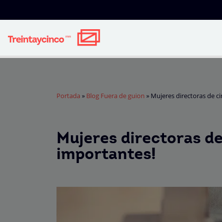
Portada
»
Blog Fuera de guion
»
Mujeres directoras de ci
Mujeres directoras de
importantes!