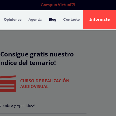
Campus Virtual
Infórmate
Opiniones
Agenda
Blog
Contacto
¡Consigue gratis nuestro
índice del temario!
CURSO DE REALIZACIÓN
AUDIOVISUAL
Nombre y Apellidos*