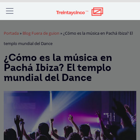
Portada
»
Blog Fuera de guion
»
¿Cómo es la música en Pachá Ibiza? El
templo mundial del Dance
¿Cómo es la música en
Pachá Ibiza? El templo
mundial del Dance