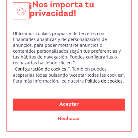
¡Nos importa tu
privacidad!
Utilizamos cookies propias y de terceros con
finalidades analíticas y de personalización de
anuncios, para poder mostrarte anuncios o
contenidos personalizados según tus preferencias y
Cerdita
tus hábitos de navegación. Puedes configurarlas o
rechazarlas haciendo clic en “
Este cortometraje es otro de los trabajos más
Configuración de cookies
”. También puedes
aceptarlas todas pulsando “Aceptar todas las cookies”.
destacados de Rita Noriega. Dirigido por Carlota
Para más información, lee nuestra
Política de cookies
.
Pereda, se alzó con el
Goya a mejor
cortometraje de ficción del 2019.
Aceptar
Para Cerdita, Rita Noriega hizo uso de planos
amplios con un recorrido perfecto y milimetrado.
Rechazar
Además, el color fue de nuevo uno de los
elementos más armoniosos del proyecto.