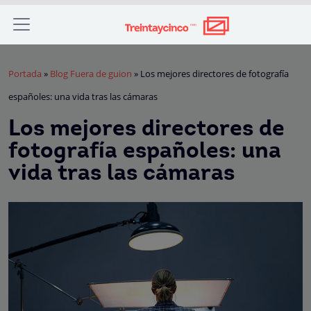
Portada
»
Blog Fuera de guion
»
Los mejores directores de fotografía
españoles: una vida tras las cámaras
Los mejores directores de
fotografía españoles: una
vida tras las cámaras