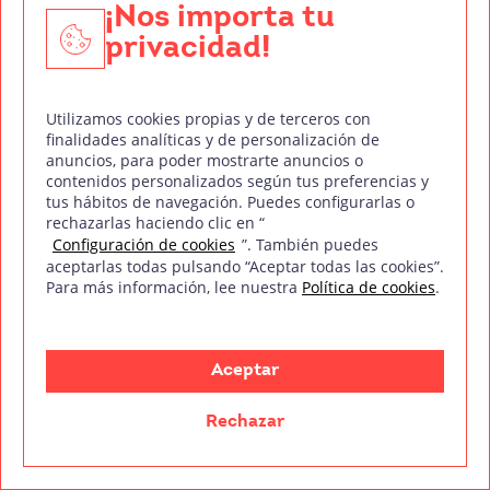
posible que también te interese;
¿Qué es el star
¡Nos importa tu
system hollywoodiense?
.
privacidad!
Antes de despedirnos, solo nos queda recordarte
que la Escuela Audiovisual
Treintaycinco mm
Utilizamos cookies propias y de terceros con
dispone de un completo catálogo de cursos
finalidades analíticas y de personalización de
anuncios, para poder mostrarte anuncios o
relacionados con la industria cinematográfica. Si
contenidos personalizados según tus preferencias y
estás cansado de ser un mero espectador, seguro
tus hábitos de navegación. Puedes configurarlas o
rechazarlas haciendo clic en “
que encuentras la formación que estás buscando.
Configuración de cookies
”. También puedes
Pincha en el siguiente
enlace
y comienza tu
aceptarlas todas pulsando “Aceptar todas las cookies”.
Para más información, lee nuestra
Política de cookies
.
aventura.
Aceptar
¡Consigue gratis nuestro índice del
temario!
Rechazar