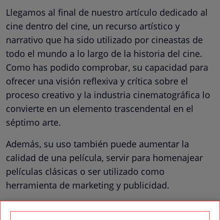
Llegamos al final de nuestro artículo dedicado al
cine dentro del cine, un recurso artístico y
narrativo que ha sido utilizado por cineastas de
todo el mundo a lo largo de la historia del cine.
Como has podido comprobar, su capacidad para
ofrecer una visión reflexiva y crítica sobre el
proceso creativo y la industria cinematográfica lo
convierte en un elemento trascendental en el
séptimo arte.
Además, su uso también puede aumentar la
calidad de una película, servir para homenajear
películas clásicas o ser utilizado como
herramienta de marketing y publicidad.
Si has disfrutado de la lectura de este artículo, es