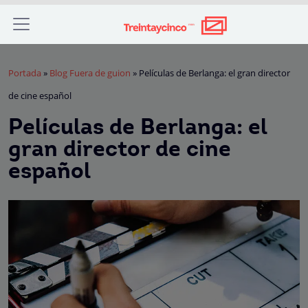
Portada
»
Blog Fuera de guion
»
Películas de Berlanga: el gran director
de cine español
Películas de Berlanga: el
gran director de cine
español