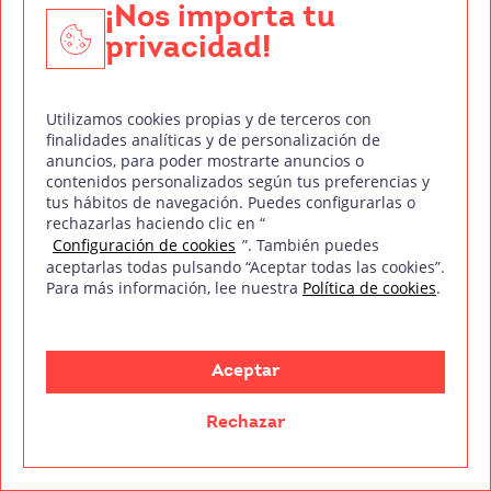
Footloose
(1984)
¡Nos importa tu
privacidad!
Continuamos con otra película ochentera que
marcó a toda una generación de jóvenes.
Utilizamos cookies propias y de terceros con
Footloose
(1984)
, está dirigida por Herbert Ross y
finalidades analíticas y de personalización de
protagonizada por Kevin Bacon, Lori Singer,
anuncios, para poder mostrarte anuncios o
Dianne Wiest, John Lithgow y Frances Lee McCain.
contenidos personalizados según tus preferencias y
tus hábitos de navegación. Puedes configurarlas o
rechazarlas haciendo clic en “
La cinta está inspirada en una historia real
Configuración de cookies
”. También puedes
acontecida en la pequeña comunidad religiosa de
aceptarlas todas pulsando “Aceptar todas las cookies”.
Para más información, lee nuestra
Política de cookies
.
Elmore City, Oklahoma, donde durante casi 90
años una ley prohibía cualquier baile público.
Esta prohibición supuso que varias generaciones
Aceptar
de jóvenes no pudiesen celebrar el popular baile
de fin de curso.
Rechazar