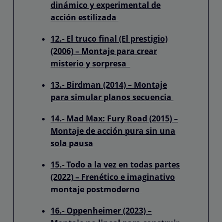
dinámico y experimental de
acción estilizada
12.- El truco final (El prestigio)
(2006) – Montaje para crear
misterio y sorpresa
13.- Birdman (2014) – Montaje
para simular planos secuencia
14.- Mad Max: Fury Road (2015) –
Montaje de acción pura sin una
sola pausa
15.- Todo a la vez en todas partes
(2022) – Frenético e imaginativo
montaje postmoderno
16.- Oppenheimer (2023) –