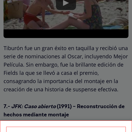
Tiburón fue un gran éxito en taquilla y recibió una
serie de nominaciones al Oscar, incluyendo Mejor
Película. Sin embargo, fue la brillante edición de
Fields la que se llevó a casa el premio,
consagrando la importancia del montaje en la
creación de una historia de suspense efectiva.
7.-
JFK: Caso abierto
(1991) – Reconstrucción de
hechos mediante montaje
El director Oliver Stone recrea el asesinato del