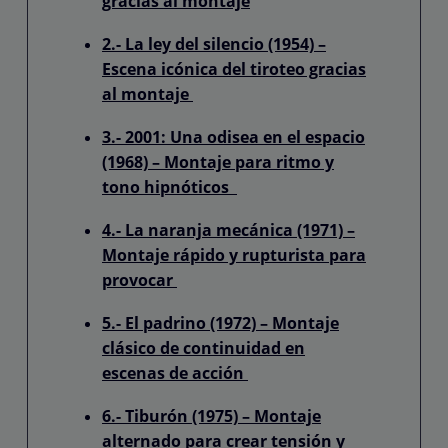
gracias al montaje
2.- La ley del silencio (1954) –
Escena icónica del tiroteo gracias
al montaje
3.- 2001: Una odisea en el espacio
(1968) – Montaje para ritmo y
tono hipnóticos
4.- La naranja mecánica (1971) –
Montaje rápido y rupturista para
provocar
5.- El padrino (1972) – Montaje
clásico de continuidad en
escenas de acción
6.- Tiburón (1975) – Montaje
alternado para crear tensión y