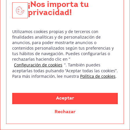
¡Nos importa tu
presidente John F. Kennedy y la posterior
privacidad!
investigación. Protagonizada por Kevin Costner
como el fiscal Jim Garrison.
Utilizamos cookies propias y de terceros con
El montaje juega un papel fundamental para
finalidades analíticas y de personalización de
reconstruir los hechos y plantear las diferentes
anuncios, para poder mostrarte anuncios o
contenidos personalizados según tus preferencias y
teorías sobre lo sucedido. Destaca el uso de
tus hábitos de navegación. Puedes configurarlas o
flashbacks, imágenes de archivo reales y
rechazarlas haciendo clic en “
Configuración de cookies
”. También puedes
recreaciones que buscan esclarecer lo ocurrido
aceptarlas todas pulsando “Aceptar todas las cookies”.
aquel fatídico día.
Para más información, lee nuestra
Política de cookies
.
Mediante un ritmo trepidante de edición, la
película va entrelazando testimonios, indicios y
Aceptar
escenas retrospectivas, para ofrecer al espectador
una visión compleja y fragmentada de los
Rechazar
acontecimientos. Se emplean distintos puntos de
vista a través de varias cámaras, con el fin de