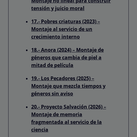
Montaje no lineal para construir
tensión y juicio moral
17.- Pobres criaturas (2023) –
Montaje al servicio de un
crecimiento interno
18.- Anora (2024) – Montaje de
géneros que cambia de piel a
mitad de película
19.- Los Pecadores (2025) –
Montaje que mezcla tiempos y
géneros sin aviso
20.- Proyecto Salvación (2026) –
Montaje de memoria
fragmentada al servicio de la
ciencia