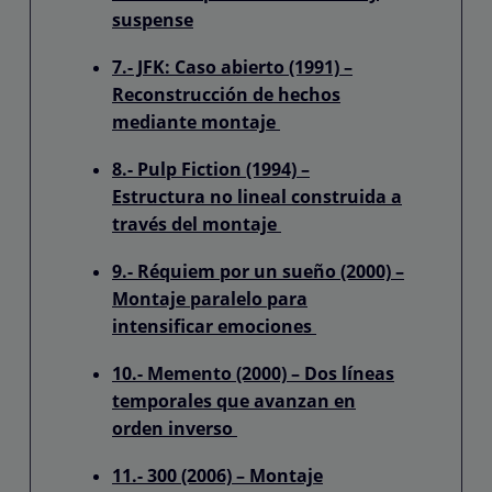
suspense
7.- JFK: Caso abierto (1991) –
Reconstrucción de hechos
mediante montaje
8.- Pulp Fiction (1994) –
Estructura no lineal construida a
través del montaje
9.- Réquiem por un sueño (2000) –
Montaje paralelo para
intensificar emociones
10.- Memento (2000) – Dos líneas
temporales que avanzan en
orden inverso
11.- 300 (2006) – Montaje