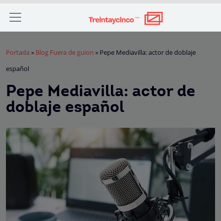
Portada
»
Blog Fuera de guion
»
Pepe Mediavilla: actor de doblaje
español
Pepe Mediavilla: actor de
doblaje español