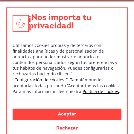
Técnico de Sonido
Edición y Postproducción de Vídeo
¡Nos importa tu
privacidad!
Nuestros sellos de calidad
Utilizamos cookies propias y de terceros con
finalidades analíticas y de personalización de
anuncios, para poder mostrarte anuncios o
contenidos personalizados según tus preferencias y
Síguenos en Redes Sociales
tus hábitos de navegación. Puedes configurarlas o
rechazarlas haciendo clic en “
Configuración de cookies
”. También puedes
aceptarlas todas pulsando “Aceptar todas las cookies”.
Para más información, lee nuestra
Política de cookies
.
Política de privacidad
Política de cookies
Aviso legal
Mapa del sitio
Treintaycinco PT
mm
Copyright © Treintaycinco
2026
Aceptar
Rechazar