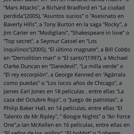
“Mars Attacks”, a Richard Bradford en “La ciudad
perdida”(2005), “Asuntos sucios” o “Asesinato en
Baverly Hills”, a Tony Burton en la saga “Rocky”, a
Jim Carter en “Modigliani”, “Shakespeare in love” o
“Top secret”, a Seymur Cassel en “Los
inquilinos”(2005), “El último magnate”, a Bill Cobbs
en “Demolition man” o “El santo”(1997), a Michael
Clarke Duncan en “Daredevil”, “La milla verde” o
“El rey escorpión”, a George Kenned en “Agárralo
como puedas” o “Los locos años de Chicago”, a
James Earl Jones en 18 películas , entre ellas “La
caza del Octubre Rojo”, o “Juego de patriotas”, a
Philip Baker Hall, en 14 películas, entre ellas “El
Talento de Mr.Ripley”, “ Boogie Nights” o “Air Force
One”,a Ian McKellen en 16 películas, entre ellas en
“El señor de los anillos”, “El hobbit” o “Lobezno