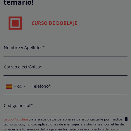
temario!
CURSO DE DOBLAJE
Nombre y Apellidos*
Correo electrónico*
+34
Teléfono*
Código postal*
Grupo Northius
tratará sus datos personales para contactarle por medios
tecnológicos, incluso aplicaciones de mensajería instantánea, con el fin de
ofrecerle información del programa formativo seleccionado o de otros