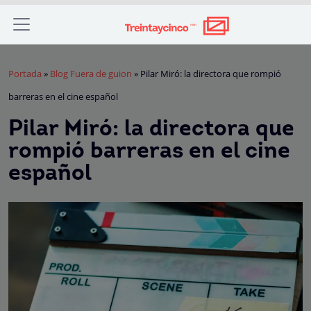
Portada
»
Blog Fuera de guion
»
Pilar Miró: la directora que rompió
barreras en el cine español
Pilar Miró: la directora que
rompió barreras en el cine
español