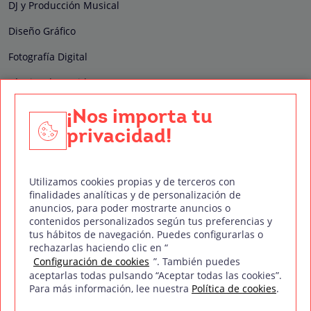
DJ y Producción Musical
Diseño Gráfico
Fotografía Digital
Técnico de Sonido
Edición y Postproducción de Vídeo
¡Nos importa tu
privacidad!
Nuestros sellos de calidad
Utilizamos cookies propias y de terceros con
finalidades analíticas y de personalización de
anuncios, para poder mostrarte anuncios o
contenidos personalizados según tus preferencias y
Síguenos en Redes Sociales
tus hábitos de navegación. Puedes configurarlas o
rechazarlas haciendo clic en “
Configuración de cookies
”. También puedes
aceptarlas todas pulsando “Aceptar todas las cookies”.
Para más información, lee nuestra
Política de cookies
.
Política de privacidad
Política de cookies
Aviso legal
Mapa del sitio
Treintaycinco PT