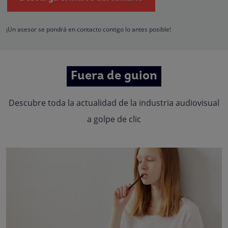
empresas que conforman el
Grupo Northius
, con el objeto de que estas pued
hacerle llegar la mejor oferta de productos y servicios de acuerdo a su petició
Quedan reconocidos los derechos de acceso, rectificación, supresión,
oposición, limitación, tal y como se explica en la
Política de Privacidad
.
¡Un asesor se pondrá en contacto contigo lo antes posible!
Fuera de guion
Descubre toda la actualidad de la industria audiovisual
a golpe de clic