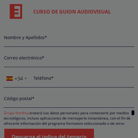
CURSO DE GUION AUDIOVISUAL
Nombre y Apellidos*
Correo electrónico*
+34
Teléfono*
Código postal*
Grupo Northius
tratará sus datos personales para contactarle por medios
tecnológicos, incluso aplicaciones de mensajería instantánea, con el fin de
ofrecerle información del programa formativo seleccionado o de otros
directamente relacionados con el interés manifestado y, en su caso, para
tramitar la contratación correspondiente. Compartiremos su solicitud con las
Descarga el índice del temario