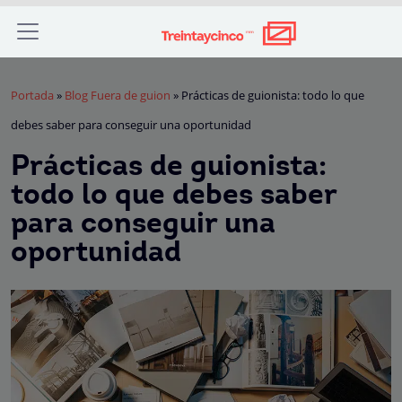
Portada
»
Blog Fuera de guion
»
Prácticas de guionista: todo lo que
debes saber para conseguir una oportunidad
Prácticas de guionista:
todo lo que debes saber
para conseguir una
oportunidad