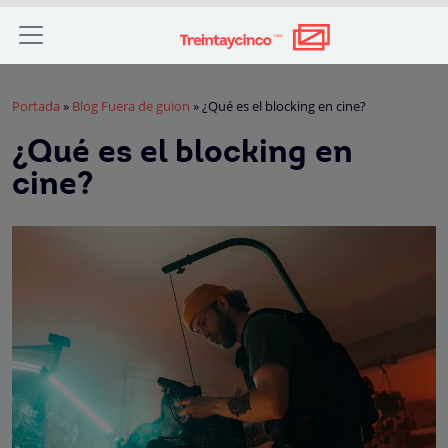
Portada
»
Blog Fuera de guion
»
¿Qué es el blocking en cine?
¿Qué es el blocking en
cine?