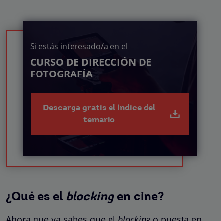
Si estás interesado/a en el
CURSO DE DIRECCIÓN DE
FOTOGRAFÍA
Descarga gratis el índice del
temario
¿Qué es el
blocking
en cine?
Ahora que ya sabes que el
blocking
o puesta en