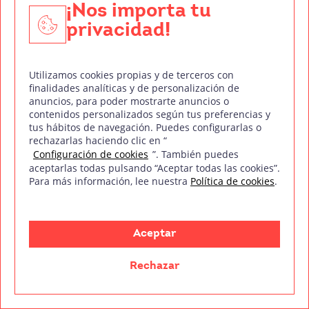
¡Nos importa tu
privacidad!
Utilizamos cookies propias y de terceros con
El cine gallego y en gallego, también llamado Novo
finalidades analíticas y de personalización de
anuncios, para poder mostrarte anuncios o
Cinema Galego está más de moda que nunca, no hay
contenidos personalizados según tus preferencias y
más
tus hábitos de navegación. Puedes configurarlas o
rechazarlas haciendo clic en “
Configuración de cookies
”. También puedes
Leer más
aceptarlas todas pulsando “Aceptar todas las cookies”.
Para más información, lee nuestra
Política de cookies
.
Aceptar
Rechazar
Tu pasión es contar historias. La nuestra, ayudarte a
crearlas.