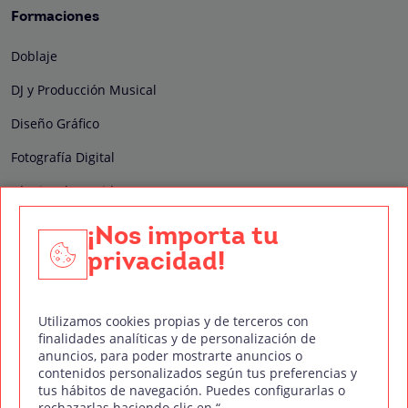
Formaciones
Doblaje
DJ y Producción Musical
Diseño Gráfico
Fotografía Digital
Técnico de Sonido
Edición y Postproducción de Vídeo
¡Nos importa tu
privacidad!
Nuestros sellos de calidad
Utilizamos cookies propias y de terceros con
finalidades analíticas y de personalización de
anuncios, para poder mostrarte anuncios o
contenidos personalizados según tus preferencias y
Síguenos en Redes Sociales
tus hábitos de navegación. Puedes configurarlas o
rechazarlas haciendo clic en “