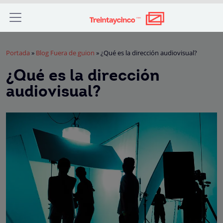
Portada
»
Blog Fuera de guion
»
¿Qué es la dirección audiovisual?
¿Qué es la dirección
audiovisual?