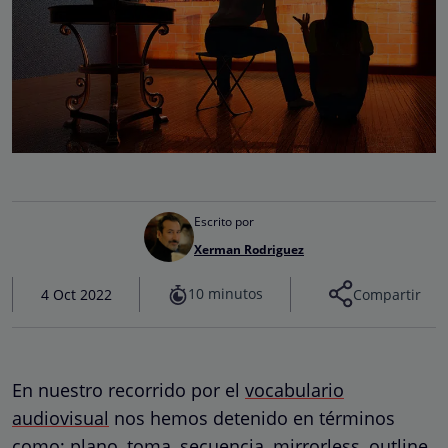
Escrito por
Xerman Rodriguez
10 minutos
4 Oct 2022
Compartir
En nuestro recorrido por el
vocabulario
audiovisual
nos hemos detenido en términos
como;
plano, toma, secuencia
,
mirrorless
,
outline
,