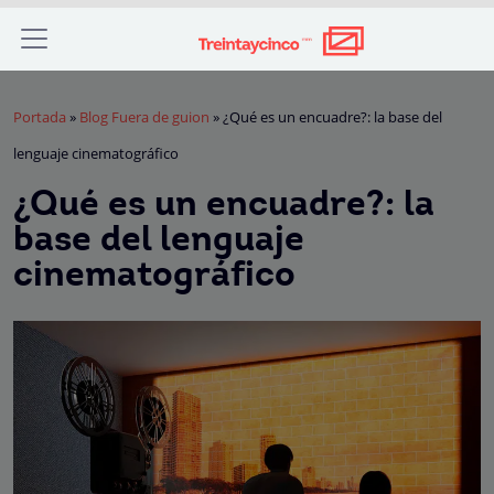
Portada
»
Blog Fuera de guion
»
¿Qué es un encuadre?: la base del
lenguaje cinematográfico
¿Qué es un encuadre?: la
base del lenguaje
cinematográfico