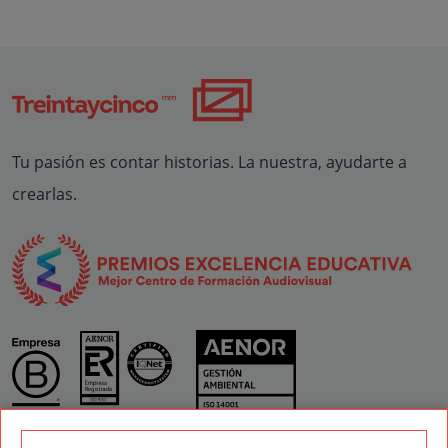
Tu pasión es contar historias. La nuestra, ayudarte a
crearlas.