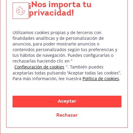
¡Nos importa tu
privacidad!
Entidad colaboradora con:
Utilizamos cookies propias y de terceros con
finalidades analíticas y de personalización de
anuncios, para poder mostrarte anuncios o
contenidos personalizados según tus preferencias y
tus hábitos de navegación. Puedes configurarlas o
rechazarlas haciendo clic en “
mm
Configuración de cookies
”. También puedes
Treintaycinco
aceptarlas todas pulsando “Aceptar todas las cookies”.
Para más información, lee nuestra
Política de cookies
.
Sobre nosotr@s
Empresas colaboradoras
Staff
Aceptar
Blog
Rechazar
FAQ’s