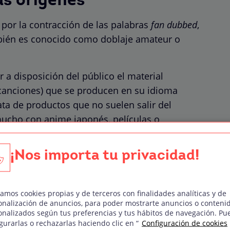
us orígenes
por la contracción de las palabras
fan dubbed
,
mbién es conocido como doblaje amateur o
r a disposición del público el material
o canciones) que se producen en su idioma
ata de productos que no suelen salir del
mucho con anime japonés, películas o
¡Nos importa tu privacidad!
uctos es inexistente y es entonces cuando la
ara poder hacer accesible el producto aunque
zamos cookies propias y de terceros con finalidades analíticas y de
onalización de anuncios, para poder mostrarte anuncios o conteni
onalizados según tus preferencias y tus hábitos de navegación. Pu
gurarlas o rechazarlas haciendo clic en “
Configuración de cookies