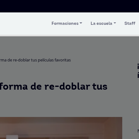
Formaciones
La escuela
Staff
a de re-doblar tus películas favoritas
forma de re-doblar tus