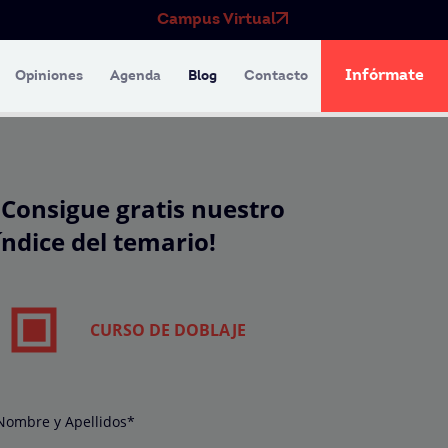
Campus Virtual
Infórmate
Opiniones
Agenda
Blog
Contacto
¡Consigue gratis nuestro
índice del temario!
CURSO DE DOBLAJE
Nombre y Apellidos*