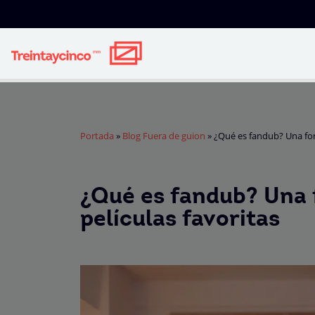
Portada
»
Blog Fuera de guion
»
¿Qué es fandub? Una form
¿Qué es fandub? Una 
películas favoritas