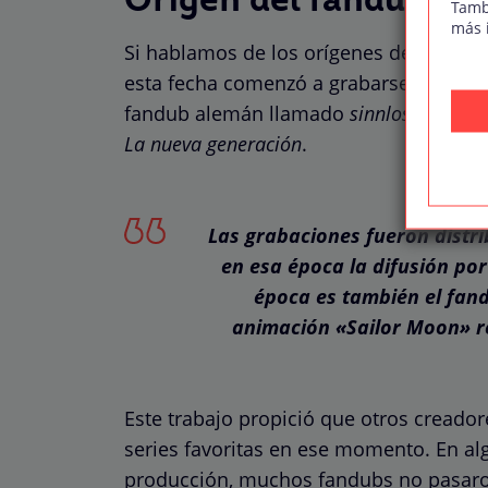
Origen del fandub
Tamb
más 
Si hablamos de los orígenes del fandu
esta fecha comenzó a grabarse uno de l
fandub alemán llamado
sinnlos im Wel
La nueva generación
.
Las grabaciones fueron distr
en esa época la difusión por
época es también el fand
animación «Sailor Moon» r
Este trabajo propició que otros creado
series favoritas en ese momento. En al
producción, muchos fandubs no pasaron