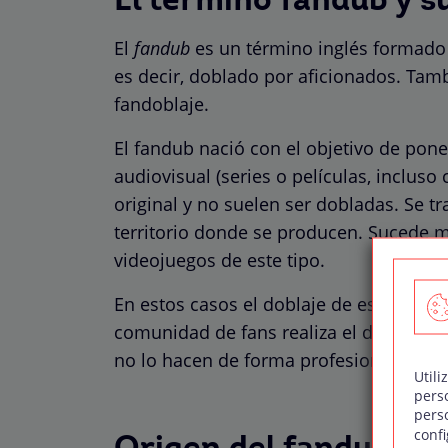
El término fandub y s
El
fandub
es un término inglés formado 
es decir, doblado por aficionados. Ta
fandoblaje.
El fandub nació con el objetivo de pone
audiovisual (series o películas, inclus
original y no suelen ser dobladas. Se tr
territorio donde se producen. Sucede 
videojuegos de este tipo.
En estos casos el doblaje de estos prod
comunidad de fans realiza el doblaje p
no lo hacen de forma profesional.
Utili
pers
pers
confi