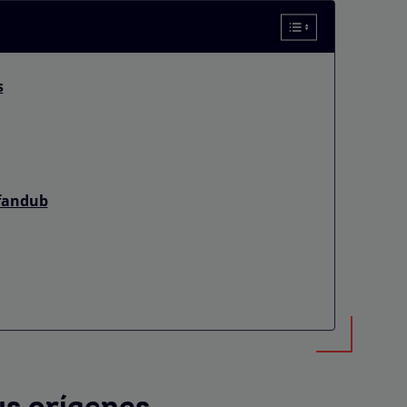
s
 fandub