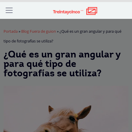
Portada
»
Blog Fuera de guion
»
¿Qué es un gran angular y para qué
tipo de fotografías se utiliza?
¿Qué es un gran angular y
para qué tipo de
fotografías se utiliza?