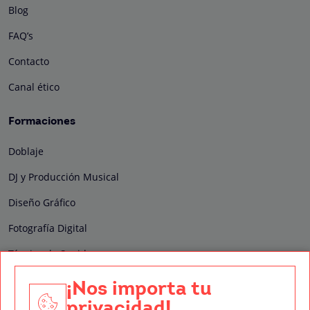
Blog
FAQ’s
Contacto
Canal ético
Formaciones
Doblaje
DJ y Producción Musical
Diseño Gráfico
Fotografía Digital
Técnico de Sonido
Edición y Postproducción de Vídeo
¡Nos importa tu
privacidad!