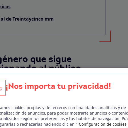
nicos
ual de Treintaycinco mm
 género que sigue
ionando al público
a mano desde los inicios del teatro griego.
¡Nos importa tu privacidad!
a y los diálogos en las comedías y las
.C.
zamos cookies propias y de terceros con finalidades analíticas y de
, los ingredientes del teatro musical
onalización de anuncios, para poder mostrarte anuncios o conteni
eos con piezas musicales cortas que se
onalizados según tus preferencias y tus hábitos de navegación. Pu
gurarlas o rechazarlas haciendo clic en “
Configuración de cookies