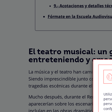
9.- Acotaciones y detalles téc
Fórmate en la Escuela Audiovis
El teatro musical: un
entreteniendo y emoc
La música y el teatro han caminado de l
Siendo imprescindible junto con la danz
tragedias escénicas durante el siglo V a
Utili
Mucho después, durante el Renacimiento
pers
aparecerían sobre los escenarios europ
pers
confi
incluían en las obras dramáticas.