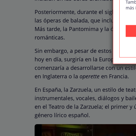
Tamb
más 
Posteriormente, durante el siglo XVIII, 
las óperas de balada, que incluían letr
Más tarde, la Pantomima y la ópera cóm
románticas.
Sin embargo, a pesar de estos anteceden
hoy en día, surgiría en la Europa del sig
comenzaría a desarrollarse con un esti
en Inglaterra o la
operette
en Francia.
En España, la Zarzuela, un estilo de te
instrumentales, vocales, diálogos y bai
en el Teatro de la Zarzuela; el primer y
género lírico español.