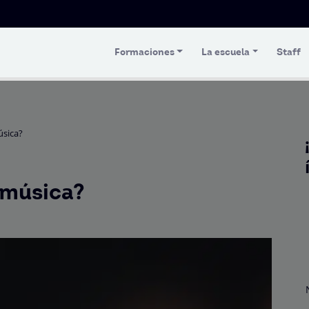
Formaciones
La escuela
Staff
úsica?
 música?