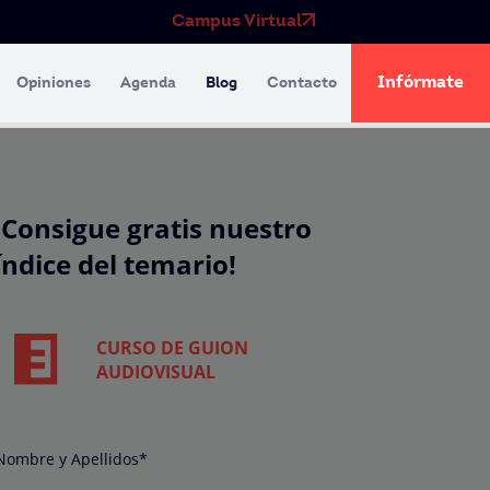
Campus Virtual
Infórmate
Opiniones
Agenda
Blog
Contacto
¡Consigue gratis nuestro
índice del temario!
CURSO DE GUION
AUDIOVISUAL
Nombre y Apellidos*