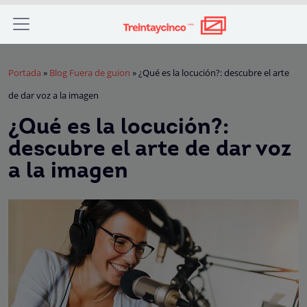
Portada
»
Blog Fuera de guion
»
¿Qué es la locución?: descubre el arte
de dar voz a la imagen
¿Qué es la locución?:
descubre el arte de dar voz
a la imagen