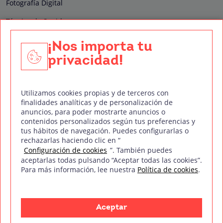
Fotografía Digital
Técnico de Sonido
Edición y Postproducción de Vídeo
¡Nos importa tu
privacidad!
Nuestros sellos de calidad
Utilizamos cookies propias y de terceros con
finalidades analíticas y de personalización de
anuncios, para poder mostrarte anuncios o
contenidos personalizados según tus preferencias y
Síguenos en Redes Sociales
tus hábitos de navegación. Puedes configurarlas o
rechazarlas haciendo clic en “
Configuración de cookies
”. También puedes
aceptarlas todas pulsando “Aceptar todas las cookies”.
Para más información, lee nuestra
Política de cookies
.
Política de privacidad
Política de cookies
Aviso legal
Mapa del sitio
Treintaycinco PT
mm
Copyright © Treintaycinco
2026
Aceptar