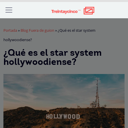
Portada
»
Blog Fuera de guion
»
¿Qué es el star system
hollywoodiense?
¿Qué es el star system
hollywoodiense?