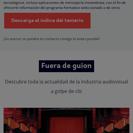
tecnológicos, incluso aplicaciones de mensajería instantánea, con el fin de
ofrecerle información del programa formativo seleccionado o de otros
directamente relacionados con el interés manifestado y, en su caso, para
tramitar la contratación correspondiente. Compartiremos su solicitud con las
Descarga el índice del temario
empresas que conforman el
Grupo Northius
, con el objeto de que estas pued
hacerle llegar la mejor oferta de productos y servicios de acuerdo a su petició
Quedan reconocidos los derechos de acceso, rectificación, supresión,
oposición, limitación, tal y como se explica en la
Política de Privacidad
.
¡Un asesor se pondrá en contacto contigo lo antes posible!
Fuera de guion
Descubre toda la actualidad de la industria audiovisual
a golpe de clic