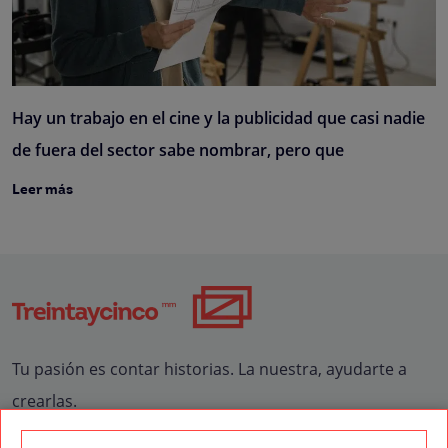
Hay un trabajo en el cine y la publicidad que casi nadie
de fuera del sector sabe nombrar, pero que
Leer más
Tu pasión es contar historias. La nuestra, ayudarte a
crearlas.