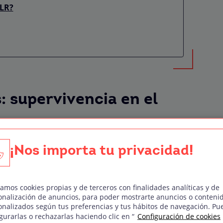
LR?
 supervivencia en el
gigantados desde sus inicios a principios del
¡Nos importa tu privacidad!
mos la vida sin una cámara en nuestras manos.
edes sociales tienen mucho que ver con la
n las fotografías. Hoy en día las cámaras de
zamos cookies propias y de terceros con finalidades analíticas y de
en capturar cualquier momento del día y
onalización de anuncios, para poder mostrarte anuncios o conteni
onalizados según tus preferencias y tus hábitos de navegación. Pu
gurarlas o rechazarlas haciendo clic en “
Configuración de cookies