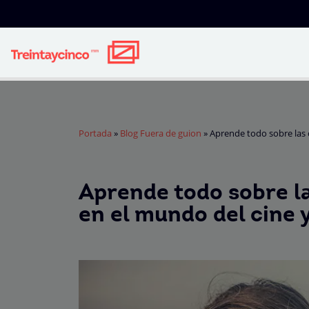
Portada
»
Blog Fuera de guion
»
Aprende todo sobre las 
Aprende todo sobre l
en el mundo del cine y