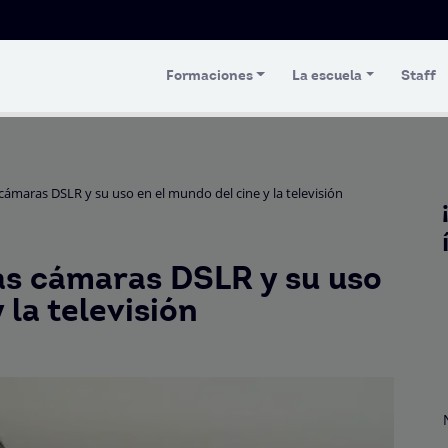
Formaciones
La escuela
Staff
cámaras DSLR y su uso en el mundo del cine y la televisión
as cámaras DSLR y su uso
 la televisión