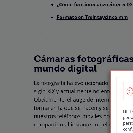
¿Cómo funciona una cámara DS
Fórmate en Treintaycinco mm
Cámaras fotográficas:
mundo digital
La fotografía ha evolucionado a pasos a
siglo XIX y actualmente no entendería
Obviamente, el auge de internet y las r
forma en la que se hacen y se comparte
Utili
nuestros teléfonos móviles nos permit
pers
pers
compartirlo al instante con el mundo.
confi