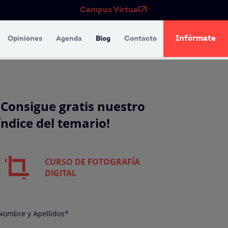
Campus Virtual
Infórmate
Opiniones
Agenda
Blog
Contacto
¡Consigue gratis nuestro
índice del temario!
CURSO DE FOTOGRAFÍA
DIGITAL
Nombre y Apellidos*