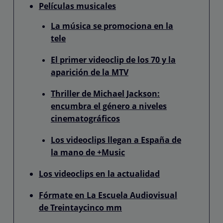
Películas musicales
La música se promociona en la
tele
El primer videoclip de los 70 y la
aparición de la MTV
Thriller de Michael Jackson:
encumbra el género a niveles
cinematográficos
Los videoclips llegan a España de
la mano de +Music
Los videoclips en la actualidad
Fórmate en La Escuela Audiovisual
de Treintaycinco mm