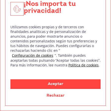
¡Nos importa tu
las campañas de promoción de un grupo o
privacidad!
artista.
Utilizamos cookies propias y de terceros con
finalidades analíticas y de personalización de
Los videoclips en la actualidad
anuncios, para poder mostrarte anuncios o
contenidos personalizados según tus preferencias y
Los videoclips en la actualidad están fuertemente
tus hábitos de navegación. Puedes configurarlas o
rechazarlas haciendo clic en “
ligados a internet. Aunque la MTV y otros
Configuración de cookies
”. También puedes
programas similares siguen manteniendo el tipo,
aceptarlas todas pulsando “Aceptar todas las cookies”.
Para más información, lee nuestra
Política de cookies
.
plataformas como YouTube, Dailymotion o Vimeo
permiten a los artistas compartir sus videoclips
por todo el mundo a la vez que generan ingresos
Aceptar
con las visualizaciones. Además, cualquier
persona o grupo, sea conocido o no, puede
Rechazar
compartir su videoclip.