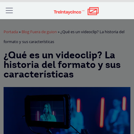
Portada
»
Blog Fuera de guion
»
¿Qué es un videoclip? La historia del
formato y sus características
¿Qué es un videoclip? La
historia del formato y sus
características