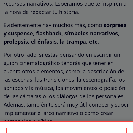
recursos narrativos. Esperamos que te inspiren a
la hora de redactar tu historia.
Evidentemente hay muchos más, como
sorpresa
y suspense, flashback, símbolos narrativos,
prolepsis, el énfasis, la trampa, etc.
Por otro lado, si estás pensando en escribir un
guion cinematográfico tendrás que tener en
cuenta otros elementos, como la descripción de
las escenas, las transiciones, la escenografía, los
sonidos y la música, los movimientos o posición
de las cámaras o los diálogos de los personajes.
Además, también te será muy útil conocer y saber
implementar el
arco narrativo
o como
crear
personajes creíbles
.