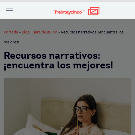
Portada
»
Blog Fuera de guion
»
Recursos narrativos: ¡encuentra los
mejores!
Recursos narrativos:
¡encuentra los mejores!