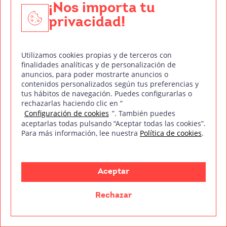
Si quieres saber más sobre la estructura de un
¡Nos importa tu
guion cinematográfico te recomendamos la
privacidad!
lectura de
La estructura de un guion
cinematográfico y sus elementos esenciales
.
Utilizamos cookies propias y de terceros con
finalidades analíticas y de personalización de
Para finalizar, solo nos queda recomendarte que
anuncios, para poder mostrarte anuncios o
comiences tu aventura como escritor de guiones
contenidos personalizados según tus preferencias y
tus hábitos de navegación. Puedes configurarlas o
con una buena formación.
Treintaycinco mm
rechazarlas haciendo clic en “
dispone de un completo
Curso de Guion
Configuración de cookies
”. También puedes
Audiovisual
que te ayudará a escribir
aceptarlas todas pulsando “Aceptar todas las cookies”.
Para más información, lee nuestra
Política de cookies
.
correctamente tus historias y a convertirte en
guionista profesional.
Aceptar
¡Consigue gratis nuestro índice del
Rechazar
temario!