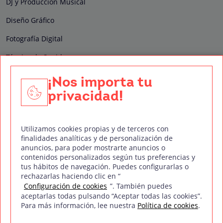
DJ y Producción Musical
Diseño Gráfico
Fotografía Digital
Técnico de Sonido
Edición y Postproducción de Vídeo
¡Nos importa tu
privacidad!
Nuestros sellos de calidad
Utilizamos cookies propias y de terceros con
finalidades analíticas y de personalización de
anuncios, para poder mostrarte anuncios o
contenidos personalizados según tus preferencias y
Síguenos en Redes Sociales
tus hábitos de navegación. Puedes configurarlas o
rechazarlas haciendo clic en “
Configuración de cookies
”. También puedes
aceptarlas todas pulsando “Aceptar todas las cookies”.
Para más información, lee nuestra
Política de cookies
.
Política de privacidad
Política de cookies
Aviso legal
Mapa del sitio
Treintaycinco PT