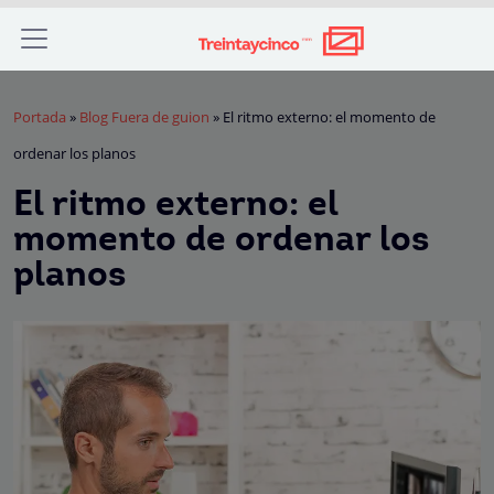
Portada
»
Blog Fuera de guion
»
El ritmo externo: el momento de
ordenar los planos
El ritmo externo: el
momento de ordenar los
planos