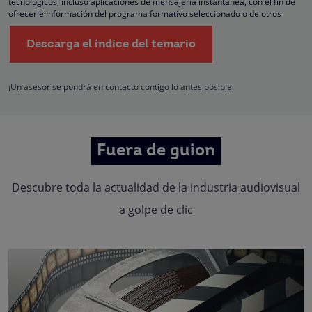
tecnológicos, incluso aplicaciones de mensajería instantánea, con el fin de
ofrecerle información del programa formativo seleccionado o de otros
directamente relacionados con el interés manifestado y, en su caso, para
tramitar la contratación correspondiente. Compartiremos su solicitud con las
Descarga el índice del temario
empresas que conforman el
Grupo Northius
, con el objeto de que estas pued
hacerle llegar la mejor oferta de productos y servicios de acuerdo a su petició
Quedan reconocidos los derechos de acceso, rectificación, supresión,
oposición, limitación, tal y como se explica en la
Política de Privacidad
.
¡Un asesor se pondrá en contacto contigo lo antes posible!
Fuera de guion
Descubre toda la actualidad de la industria audiovisual
a golpe de clic