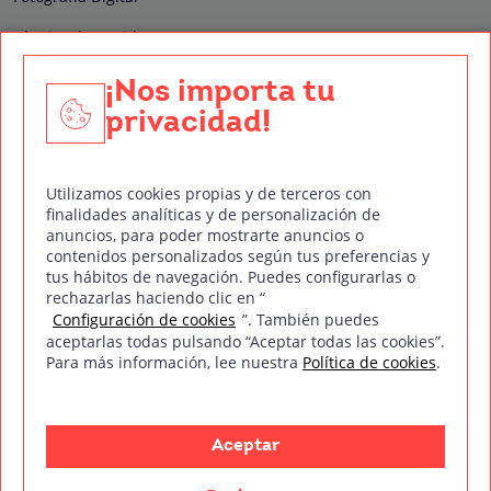
Técnico de Sonido
Edición y Postproducción de Vídeo
¡Nos importa tu
privacidad!
Nuestros sellos de calidad
Utilizamos cookies propias y de terceros con
finalidades analíticas y de personalización de
anuncios, para poder mostrarte anuncios o
contenidos personalizados según tus preferencias y
Síguenos en Redes Sociales
tus hábitos de navegación. Puedes configurarlas o
rechazarlas haciendo clic en “
Configuración de cookies
”. También puedes
aceptarlas todas pulsando “Aceptar todas las cookies”.
Para más información, lee nuestra
Política de cookies
.
Política de privacidad
Política de cookies
Aviso legal
Mapa del sitio
Treintaycinco PT
mm
Copyright © Treintaycinco
2026
Aceptar