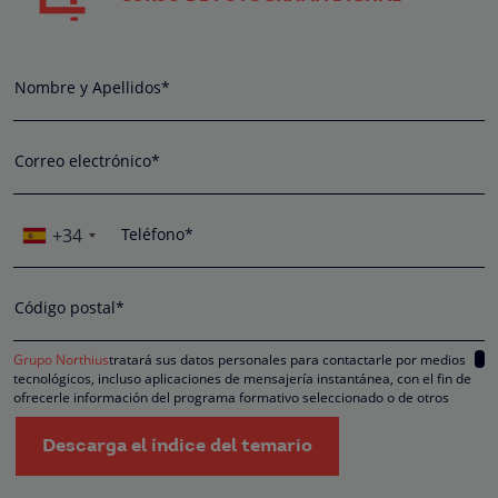
Nombre y Apellidos*
Correo electrónico*
+34
Teléfono*
Código postal*
Grupo Northius
tratará sus datos personales para contactarle por medios
tecnológicos, incluso aplicaciones de mensajería instantánea, con el fin de
ofrecerle información del programa formativo seleccionado o de otros
directamente relacionados con el interés manifestado y, en su caso, para
tramitar la contratación correspondiente. Compartiremos su solicitud con las
Descarga el índice del temario
empresas que conforman el
Grupo Northius
, con el objeto de que estas pued
hacerle llegar la mejor oferta de productos y servicios de acuerdo a su petició
Quedan reconocidos los derechos de acceso, rectificación, supresión,