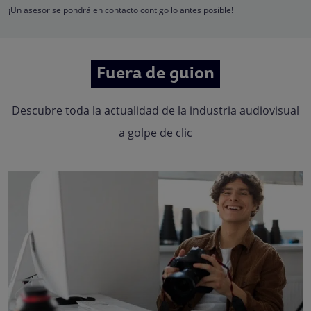
oposición, limitación, tal y como se explica en la
Política de Privacidad
.
¡Un asesor se pondrá en contacto contigo lo antes posible!
Fuera de guion
Descubre toda la actualidad de la industria audiovisual
a golpe de clic