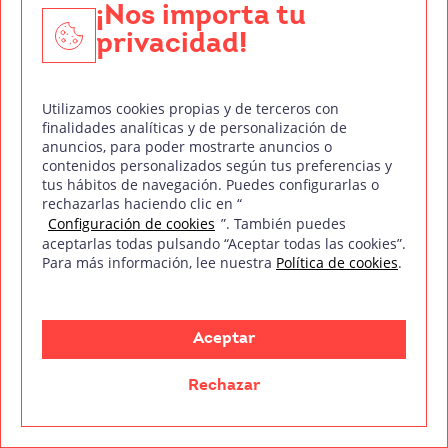
llamando a equipos que no son necesarios, no
¡Nos importa tu
especifica más personal operativo del que sea
privacidad!
absolutamente necesario, y consigue
exactamente el sonido previsto para el
Utilizamos cookies propias y de terceros con
espectáculo
. Si logras conseguir todo esto,
finalidades analíticas y de personalización de
estarás en buen camino para convertirte en un
anuncios, para poder mostrarte anuncios o
contenidos personalizados según tus preferencias y
Técnico de Sonido de referencia en sector teatral.
tus hábitos de navegación. Puedes configurarlas o
rechazarlas haciendo clic en “
Configuración de cookies
”. También puedes
aceptarlas todas pulsando “Aceptar todas las cookies”.
La sonorización teatral en nuestro
Para más información, lee nuestra
Política de cookies
.
Curso de Técnico de Sonido
Si quieres convertirte en un/a profesional del
Aceptar
sonido y te atrae la idea de
trabajar en
proyectos relacionados con el sonido en
Rechazar
teatro
, nuestro
Curso de Técnico de Sonido
es
exactamente la formación que estás buscando.