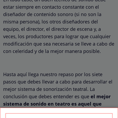
estar siempre en contacto constante con el
diseñador de contenido sonoro (si no son la
misma persona), los otros diseñadores del
equipo, el director, el director de escena y, a
veces, los productores para lograr que cualquier
modificación que sea necesaria se lleve a cabo de
con celeridad y de la mejor manera posible.
Hasta aquí llega nuestro repaso por los siete
pasos que debes llevar a cabo para desarrollar el
mejor sistema de sonorización teatral. La
conclusión que debes entender es que
el mejor
sistema de sonido en teatro es aquel que
resulta eficiente, no pierde tiempo y recursos