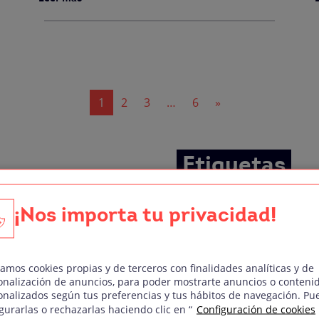
1
2
3
…
6
»
Etiquetas
l
Dirección de Arte
Curso de Dirección Audiovi
¡Nos importa tu privacidad!
J
Doblaje
Curso de Guion Audiovisua
Fotografía Digital
Curso de Técnico/a de Soni
zamos cookies propias y de terceros con finalidades analíticas y de
onalización de anuncios, para poder mostrarte anuncios o conteni
cución
Curso de Edición y Postpro
onalizados según tus preferencias y tus hábitos de navegación. Pu
gurarlas o rechazarlas haciendo clic en “
Configuración de cookies