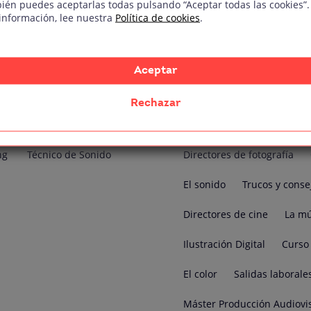
ién puedes aceptarlas todas pulsando “Aceptar todas las cookies”.
alento
Curso de Producción Audio
información, lee nuestra
Política de cookies
.
Películas
Curso de Diseñ
rafía
Curso DJ y Producción Musi
Aceptar
cs
Curso de Dirección de Arte
Rechazar
Maquillaje y Caracterizació
ng
Técnico de Sonido
Directores de fotografía
El sonido
Trucos y conse
Directores de cine
La mú
Ilustración Digital
Curso 
El color
Salidas laborale
Máster Producción Audiovi