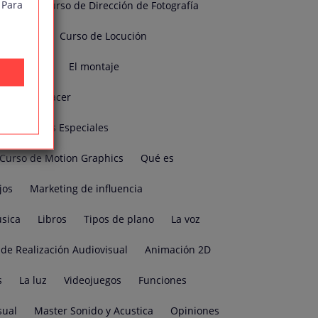
 Para
visual
Curso de Dirección de Fotografía
o Gráfico
Curso de Locución
cal
Cine
El montaje
Cómo hacer
n de Efectos Especiales
Curso de Motion Graphics
Qué es
jos
Marketing de influencia
sica
Libros
Tipos de plano
La voz
de Realización Audiovisual
Animación 2D
s
La luz
Videojuegos
Funciones
sual
Master Sonido y Acustica
Opiniones