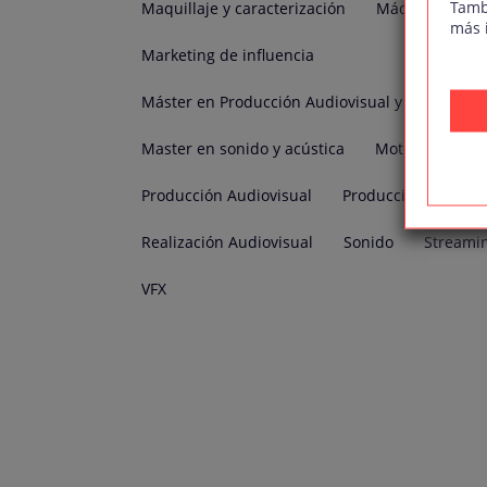
Tamb
Maquillaje y caracterización
Máquinas de t
más 
Marketing de influencia
Máster en Producción Audiovisual y Cinematog
Master en sonido y acústica
Motion Graphi
Producción Audiovisual
Producción Musical
Realización Audiovisual
Sonido
Streami
VFX