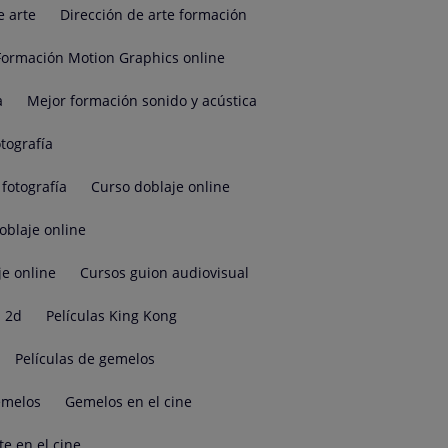
e arte
Dirección de arte formación
Formación Motion Graphics online
a
Mejor formación sonido y acústica
tografía
fotografía
Curso doblaje online
oblaje online
je online
Cursos guion audiovisual
 2d
Películas King Kong
Películas de gemelos
emelos
Gemelos en el cine
te en el cine