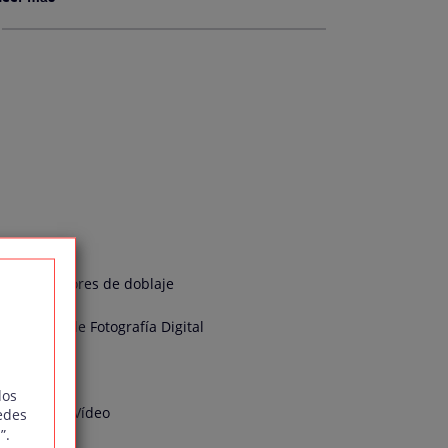
sual
Actores de doblaje
l
Curso de Fotografía Digital
do
dos
ducción de Vídeo
edes
”.