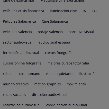
Cine de exorcismos
Maquillaje cine exorcismos
Películas crisis financiera
iluminación cine
IA
CGI
Películas Salamanca
Cine Salamanca
Peliculas Valencia
rodaje Valencia
narrativa visual
sector audiovisual
audiovisual españa
formación audiovisual
cursos fotografía
cursos online fotografía
mejores cursos fotografía
robots
casi humano
valle inquietante
ilustración
mundo creativo
motion graphics
movimiento
redes sociales
dirección audiovisual
realización audiovisual
coordinación audiovisual