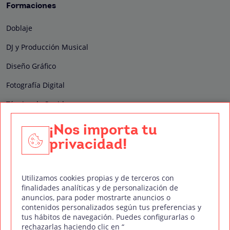
Formaciones
Doblaje
DJ y Producción Musical
Diseño Gráfico
Fotografía Digital
Técnico de Sonido
Edición y Postproducción de Vídeo
¡Nos importa tu
privacidad!
Nuestros sellos de calidad
Utilizamos cookies propias y de terceros con
finalidades analíticas y de personalización de
anuncios, para poder mostrarte anuncios o
contenidos personalizados según tus preferencias y
Síguenos en Redes Sociales
tus hábitos de navegación. Puedes configurarlas o
rechazarlas haciendo clic en “